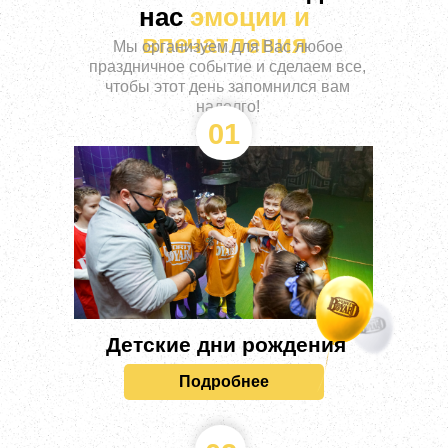
нас
эмоции и
впечатления
Мы организуем для Вас любое
праздничное событие и сделаем все,
чтобы этот день запомнился вам
надолго!
01
Детские дни рождения
Подробнее