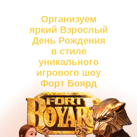
Организуем
яркий Взрослый
День Рождения
в стиле
уникального
игрового шоу
Форт Боярд