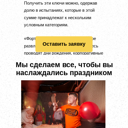
Получить эти ключи можно, одержав
долю в испытаниях, которые в этой
сумме принадлежат к нескольким
условным категориям.
«Форт Боярд» — это универсальное
Оставить заявку
развлечение на любой случай.
Здесь
проводят дни рождения, корпоративные
праздники, а также игры сборного
Мы сделаем все, чтобы вы
формата.
наслаждались праздником