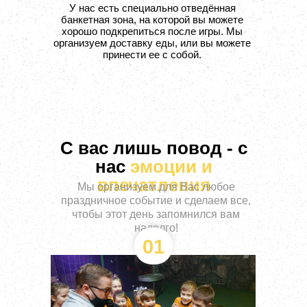
У нас есть специально отведённая
банкетная зона, на которой вы можете
хорошо подкрепиться после игры. Мы
организуем доставку еды, или вы можете
принести ее с собой.
С вас лишь повод - с
нас
эмоции и
впечатления
Мы организуем для Вас любое
праздничное событие и сделаем все,
чтобы этот день запомнился вам
надолго!
01